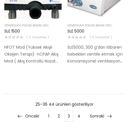
YENIDOĞAN YOĞUN BAKIM ÜRÜNLERI
YENIDOĞAN YOĞUN BAKIM ÜRÜNLERI
SLE 1500
SLE 5000
( 0 Yorumlar )
( 0 Yorumlar )
HFOT Mod (Yüksek Akışlı
SLE5000, 300 g’dan itibaren
Oksijen Terapi) nCPAP Akış
bebekleri ventile etmek için
Mod ( Akış Kontrollü Nazal
Konvansiyonel ventilasyon
Sürekli Pozitif Havayolu
artı Yüksek Frekanslı Salınım
Basıncı) nCPAP Basınç Mod
(HFOV) sağlar. Sistem,
(Basınç Kontrollü Nazal
koruyucu ventilasyon için
Sürekli Pozitif Havayolu
daha yüksek nefes hızları,
Basıncı) Manual Akış Mod…
hava yolu basınçları ve
hacim kontrolü…
25–36 44 ürünleri gösteriliyor
Önceki
1
2
3
4
Sonraki