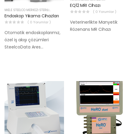
EQ12 MRI Cihazı
MIELE STEELCO MERKEZI STERILIZASYON CIHAZLARI
( 0 Yorumlar )
Endoskop Yıkama Cihazları
Veterinerlikte Manyetik
( 0 Yorumlar )
Rözenans MR Cihazı
Otomatik endoskoplarımız,
özel iş akışı çözümleri
SteelcoData Ares
izlenebilirlik yazılımımızla
tam entegrasyon, RFID eller
serbest işlemi Benzersiz OCS
– Tek Seferlik Bağlantı
Sistemi teknolojisi sayesinde
yeniden işleme verimliliğini
Enfeksiyon kontrolünü…