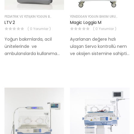
PEDIATRIK VE YETIŞKIN YOĞUN BAKIM ÜRÜNLERI
YENIDOĞAN YOĞUN BAKIM ÜRÜNLERI
LTV 2
Magic Loggia M
( 0 Yorumlar )
( 0 Yorumlar )
Yoğun bakımlarda, acil
Ayarlanan değere hızlı
ünitelerinde ve
ulaşan Servo kontrollü nem
ambulanslarda kullanıma
ve oksijen sistemine sahiptir.
yetişkin ve pedaitrik
(%95’e kadar nem oranı ve
hastaların kullanımanına
%85’e kadar oksijen oranı
uygun.
ayarlanabilmektedir.)