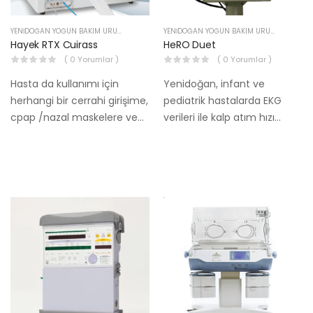
YENIDOĞAN YOĞUN BAKIM ÜRÜNLERI
YENIDOĞAN YOĞUN BAKIM ÜRÜNLERI
Hayek RTX Cuirass
HeRO Duet
( 0 Yorumlar )
( 0 Yorumlar )
Hasta da kullanımı için
Yenidoğan, infant ve
herhangi bir cerrahi girişime,
pediatrik hastalarda EKG
cpap /nazal maskelere ve
verileri ile kalp atım hızı
invaziv havayolu cihazlarına
değişkenliklerinin saptanarak
gereksinim
analiz edilebilmesini sağlar.
duyulmamaktadır.