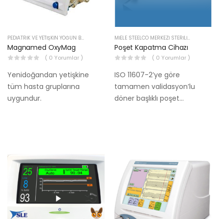
PEDIATRIK VE YETIŞKIN YOĞUN BAKIM ÜRÜNLERI
MIELE STEELCO MERKEZI STERILIZASYON CIHAZLARI
Magnamed OxyMag
Poşet Kapatma Cihazı
( 0 Yorumlar )
( 0 Yorumlar )
Yenidoğandan yetişkine
ISO 11607-2’ye göre
tüm hasta gruplarına
tamamen validasyon’lu
uygundur.
döner başlıklı poşet
kapatma cihazı.