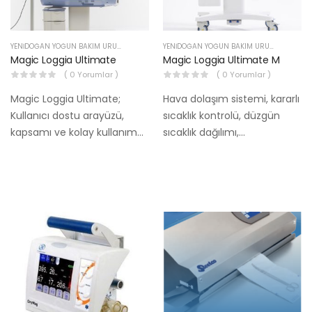
YENIDOĞAN YOĞUN BAKIM ÜRÜNLERI
YENIDOĞAN YOĞUN BAKIM ÜRÜNLERI
Magic Loggia Ultimate
Magic Loggia Ultimate M
( 0 Yorumlar )
( 0 Yorumlar )
Magic Loggia Ultimate;
Hava dolaşım sistemi, kararlı
Kullanıcı dostu arayüzü,
sıcaklık kontrolü, düzgün
kapsamı ve kolay kullanıma
sıcaklık dağılımı,
sahip program içeriği ile
nemlendirme, bebeğin hava
dokunmatik, renkli 10.1 inç
ile taşınan kirleticilerden
TFT-LCD ekrana sahip.
etkili bir şekilde yalıtımını ve
oksijen konsantrasyonlarının
kontrol edilmesini sağlar.
Bebeğe erişim giriş panelleri
ile…