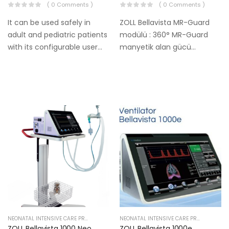
( 0 Comments )
( 0 Comments )
It can be used safely in
ZOLL Bellavista MR-Guard
adult and pediatric patients
modülü : 360° MR-Guard
with its configurable user
manyetik alan gücü
interface and lung
göstergesine ve sesli alarma
protective properties.
sahip hızlı bağlantı modülü,
bellavista 1000mr’ nin
optimum çalışma aralığını
gösterir ve ventilatör,
MRI’dan gerekli mesafeyi…
NEONATAL INTENSIVE CARE PRODUCTS
NEONATAL INTENSIVE CARE PRODUCTS
ZOLL Bellavista 1000 Neo
ZOLL Bellavista 1000e