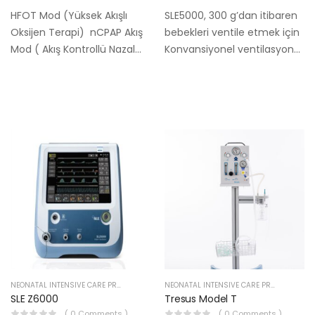
HFOT Mod (Yüksek Akışlı
SLE5000, 300 g’dan itibaren
Oksijen Terapi) nCPAP Akış
bebekleri ventile etmek için
Mod ( Akış Kontrollü Nazal
Konvansiyonel ventilasyon
Sürekli Pozitif Havayolu
artı Yüksek Frekanslı Salınım
Basıncı) nCPAP Basınç Mod
(HFOV) sağlar. Sistem,
(Basınç Kontrollü Nazal
koruyucu ventilasyon için
Sürekli Pozitif Havayolu
daha yüksek nefes hızları,
Basıncı) Manual Akış Mod…
hava yolu basınçları ve
hacim kontrolü…
NEONATAL INTENSIVE CARE PRODUCTS
NEONATAL INTENSIVE CARE PRODUCTS
SLE Z6000
Tresus Model T
( 0 Comments )
( 0 Comments )