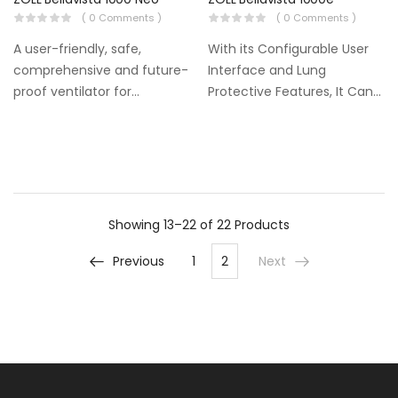
( 0 Comments )
( 0 Comments )
A user-friendly, safe,
With its Configurable User
comprehensive and future-
Interface and Lung
proof ventilator for
Protective Features, It Can
neonatal and infant
Be Safely Used in Neonatal
patients.
Adult and Pediatric Patients.
Showing
13–22 of 22
Products
Previous
1
2
Next