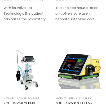
With its Valveless
The T-piece resuscitation
Technology, the patient
unit offers safe use in
minimizes the respiratory
neonatal intensive care
load and the risk of
units, delivery rooms and
infection.
patient transports.
NEONATAL INTENSIVE CARE PRODUCTS
NEONATAL INTENSIVE CARE PRODUCTS
ZOLL Bellavista 1000
ZOLL Bellavista 1000 MR