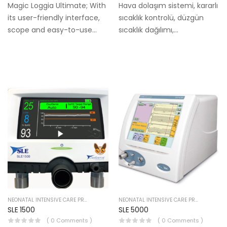
Magic Loggia Ultimate; With
Hava dolaşım sistemi, kararlı
its user-friendly interface,
sıcaklık kontrolü, düzgün
scope and easy-to-use
sıcaklık dağılımı,
program content, it has a
nemlendirme, bebeğin hava
touch, color 10.1-inch TFT-
ile taşınan kirleticilerden
LCD screen.
etkili bir şekilde yalıtımını ve
oksijen konsantrasyonlarının
kontrol edilmesini sağlar.
Bebeğe erişim giriş panelleri
ile…
NEONATAL INTENSIVE CARE PRODUCTS
NEONATAL INTENSIVE CARE PRODUCTS
SLE 1500
SLE 5000
( 0 Comments )
( 0 Comments )