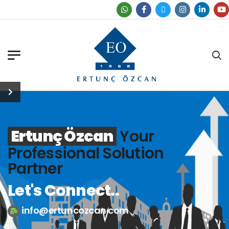
Find Our Office
Ertunç Özcan
Your
Professional Solution
Partner
Let's Connect..
info@ertuncozcan.com