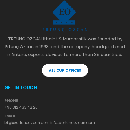
"ERTUNÇ ÖZCAN İthalat & Mümessillik was founded by
Ertunç Özcan in 1968, and the company, headquartered
in Ankara, exports devices to more than 35 countries."
ALL OUR OFFICES
GET IN TOUCH
PHONE
+90 312 433 42 26
EMAIL
bilgi@ertuncozcan.com info@ertuncozcan.com