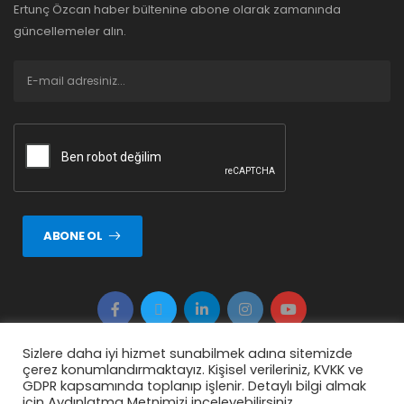
Ertunç Özcan haber bültenine abone olarak zamanında
güncellemeler alın.
ABONE OL
Sizlere daha iyi hizmet sunabilmek adına sitemizde
çerez konumlandırmaktayız. Kişisel verileriniz, KVKK ve
Copyright © 2026 ERTUNÇ ÖZCAN Tüm Hakkı Saklıdır.
GDPR kapsamında toplanıp işlenir. Detaylı bilgi almak
için Aydınlatma Metnimizi inceleyebilirsiniz.