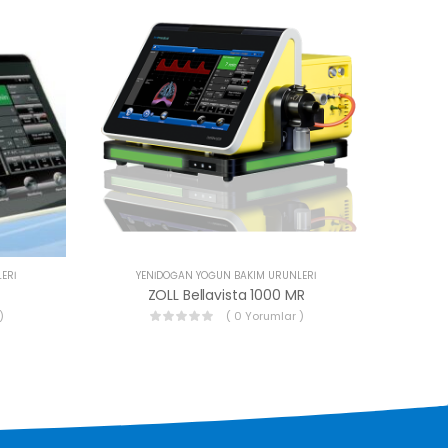
ERI
YENIDOĞAN YOĞUN BAKIM ÜRÜNLERI
ZOLL Bellavista 1000 MR
)
( 0 Yorumlar )