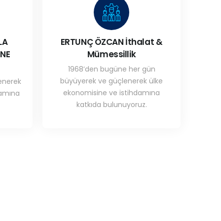
LA
ERTUNÇ ÖZCAN İthalat &
ÜNE
Mümessillik
1968’den bugüne her gün
büyüyerek ve güçlenerek ülke
enerek
ekonomisine ve istihdamına
damına
katkıda bulunuyoruz.