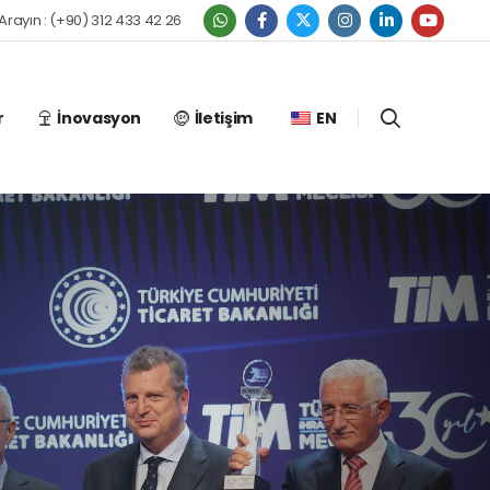
 Arayın : (+90) 312 433 42 26
r
İnovasyon
İletişim
EN