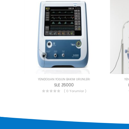
YENIDOĞAN YOĞUN BAKIM ÜRÜNLERI
YE
SLE Z6000
( 0 Yorumlar )