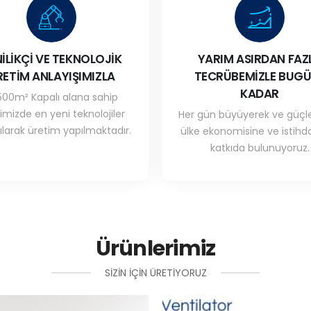
İLİKÇİ VE TEKNOLOJİK
YARIM ASIRDAN FAZ
RETİM ANLAYIŞIMIZLA
TECRÜBEMİZLE BUG
KADAR
500m² Kapalı alana sahip
simizde en yeni teknolojiler
Her gün büyüyerek ve güçl
ılarak üretim yapılmaktadır.
ülke ekonomisine ve istih
katkıda bulunuyoruz.
Ürünlerimiz
SIZIN IÇIN ÜRETIYORUZ