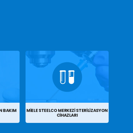
UN BAKIM
MIELE STEELCO MERKEZI STERILIZASYON
CIHAZLARI