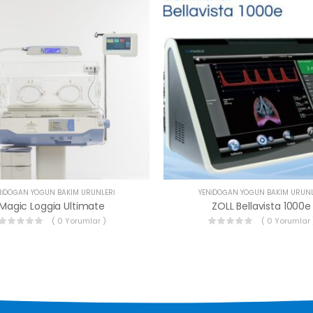
NIDOĞAN YOĞUN BAKIM ÜRÜNLERI
YENIDOĞAN YOĞUN BAKIM ÜRÜNL
Magic Loggia Ultimate
ZOLL Bellavista 1000e
( 0 Yorumlar )
( 0 Yorumlar 