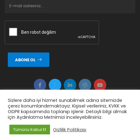
ABONE OL
Sizlere daha iyi hizmet sunabilmek adına sitemizde
çerez konumlandırmaktayız. Kişisel verileriniz, KVKK ve
Copyright © 2026 ERTUNÇ ÖZCAN Tüm Hakkı Saklıdır.
GDPR kapsamında toplanıp işlenir. Detaylı bilgi almak
için Aydınlatma Metnimizi inceleyebilirsiniz.
Gizlilik Politikası
Tümünü Kabul Et