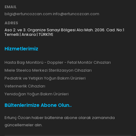
EMAIL
bilgi@ertuncozcan.com info@ertuncozcan.com
ADRES
Aso 2. ve 3. Organize Sanayi Bölgesi Alcı Mah. 2036. Cad. No:1
Temelli | Ankara | TÜRKİYE
Hizmetlerimiz
Hasta Başı Monitörü - Doppler - Fetal Monitör Cihazları
Miele Steelco Merkezi Sterilizasyon Cihazları
Pediatrik ve Yetişkin Yoğun Bakım Ürünleri
Veterinerlik Cihazları
Yenidoğan Yoğun Bakım Ürünleri
Bültenlerimize Abone Olun..
Ertunç Özcan haber bültenine abone olarak zamanında
güncellemeler alın.