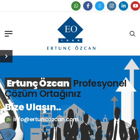
Ertunç Özcan
Profesyonel
Çözüm Ortağınız
Bize Ulaşın..
info@ertuncozcan.com