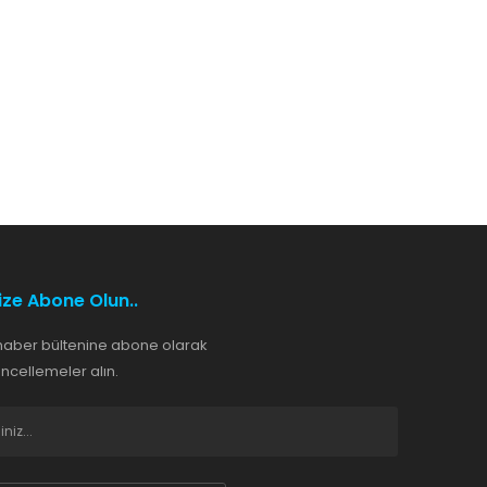
ize Abone Olun..
haber bültenine abone olarak
cellemeler alın.