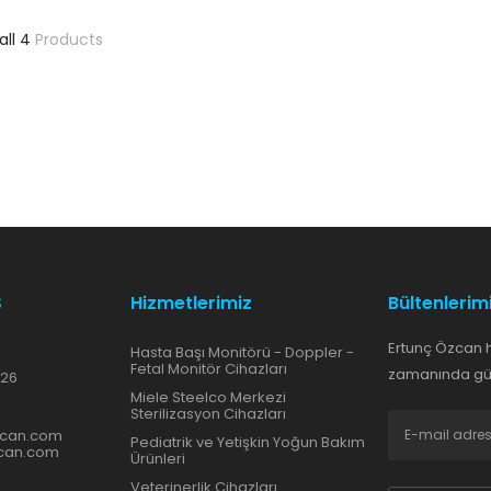
all 4
Products
S
Hizmetlerimiz
Bültenlerim
Ertunç Özcan 
Hasta Başı Monitörü - Doppler -
Fetal Monitör Cihazları
zamanında gün
 26
Miele Steelco Merkezi
Sterilizasyon Cihazları
zcan.com
Pediatrik ve Yetişkin Yoğun Bakım
zcan.com
Ürünleri
Veterinerlik Cihazları