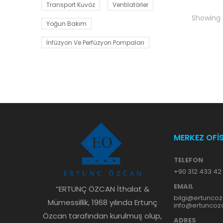
Transport Kuvöz
Ventilatörler
Showing
Yoğun Bakım
İnfüzyon Ve Perfüzyon Pompaları
MERKEZ OFİ
TELEFON
+90 312 433 42
EMAIL
“ERTUNÇ ÖZCAN İthalat &
bilgi@ertunco
Mümessillik, 1968 yılında Ertunç
info@ertunco
Özcan tarafından kurulmuş olup,
ADRES