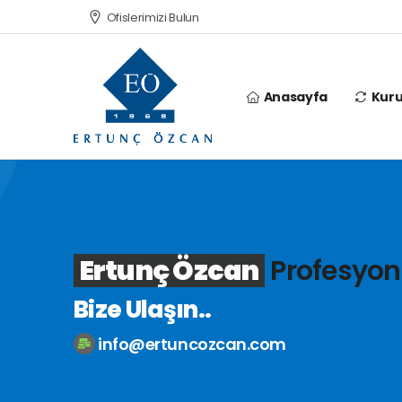
Ofislerimizi Bulun
Anasayfa
Kur
Ertunç Özcan
Profesyon
Bize Ulaşın..
info@ertuncozcan.com