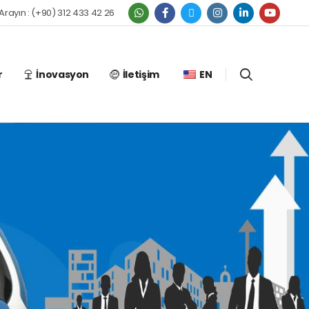
 Arayın : (+90) 312 433 42 26
r
İnovasyon
İletişim
EN