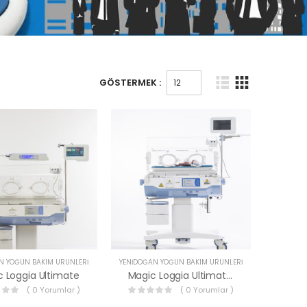
GÖSTERMEK :
N YOĞUN BAKIM ÜRÜNLERI
YENIDOĞAN YOĞUN BAKIM ÜRÜNLERI
 Loggia Ultimate
Magic Loggia Ultimate M
( 0 Yorumlar )
( 0 Yorumlar )