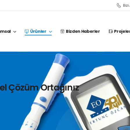
Bizi
umsal
Ürünler
Bizden Haberler
Projele
el Çözüm Ortağınız