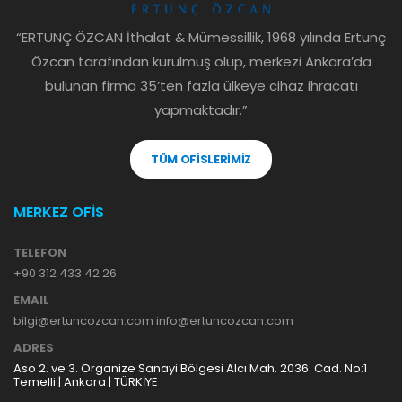
“ERTUNÇ ÖZCAN İthalat & Mümessillik, 1968 yılında Ertunç
Özcan tarafından kurulmuş olup, merkezi Ankara’da
bulunan firma 35’ten fazla ülkeye cihaz ihracatı
yapmaktadır.”
TÜM OFİSLERİMİZ
MERKEZ OFİS
TELEFON
+90 312 433 42 26
EMAIL
bilgi@ertuncozcan.com info@ertuncozcan.com
ADRES
Aso 2. ve 3. Organize Sanayi Bölgesi Alcı Mah. 2036. Cad. No:1
Temelli | Ankara | TÜRKİYE