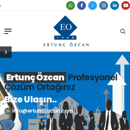
Ertunç Özcan
Profesyonel
Çözüm Ortağınız
Bize Ulaşın..
info@ertuncozcan.com