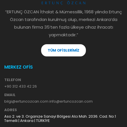
“ERTUNÇ ÖZCAN İthalat & Mümessillik, 1968 yılında Ertunç
Özcan tarafından kurulmuş olup, merkezi Ankara’da
bulunan firma 35’ten fazla ülkeye cihaz ihracatı
yapmaktadır.”
TÜM OFİSLERİMİZ
MERKEZ OFİS
TELEFON
+90 312 433 42 26
EMAIL
bilgi@ertuncozcan.com info@ertuncozcan.com
ADRES
Aso 2. ve 3. Organize Sanayi Bölgesi Alcı Mah. 2036. Cad. No:1
Temelli | Ankara | TÜRKİYE