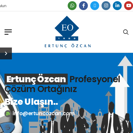
ulun
Ertunç Özcan
Profesyonel
Çözüm Ortağınız
Bize Ulaşın..
info@ertuncozcan.com