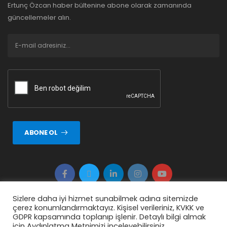
Ertunç Özcan haber bültenine abone olarak zamanında
güncellemeler alın.
ABONE OL
Sizlere daha iyi hizmet sunabilmek adına sitemizde
çerez konumlandırmaktayız. Kişisel verileriniz, KVKK ve
Copyright © 2026 ERTUNÇ ÖZCAN Tüm Hakkı Saklıdır.
GDPR kapsamında toplanıp işlenir. Detaylı bilgi almak
için Aydınlatma Metnimizi inceleyebilirsiniz.