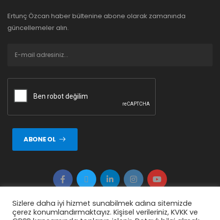
Ertunç Özcan haber bültenine abone olarak zamanında
güncellemeler alın.
ABONE OL
Sizlere daha iyi hizmet sunabilmek adına sitemizde
çerez konumlandırmaktayız. Kişisel verileriniz, KVKK ve
Copyright © 2026 ERTUNÇ ÖZCAN Tüm Hakkı Saklıdır.