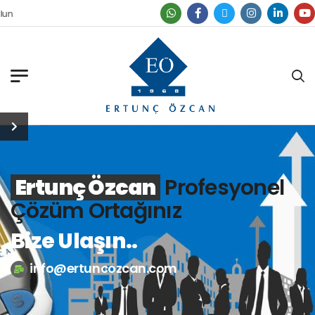
Ertunç Özcan
Profesyonel
Çözüm Ortağınız
Bize Ulaşın..
info@ertuncozcan.com