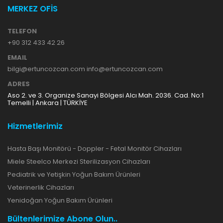
MERKEZ OFİS
TELEFON
+90 312 433 42 26
EMAIL
bilgi@ertuncozcan.com info@ertuncozcan.com
ADRES
Aso 2. ve 3. Organize Sanayi Bölgesi Alcı Mah. 2036. Cad. No:1
Temelli | Ankara | TÜRKİYE
Hizmetlerimiz
Hasta Başı Monitörü - Doppler - Fetal Monitör Cihazları
Miele Steelco Merkezi Sterilizasyon Cihazları
Pediatrik ve Yetişkin Yoğun Bakım Ürünleri
Veterinerlik Cihazları
Yenidoğan Yoğun Bakım Ürünleri
Bültenlerimize Abone Olun..