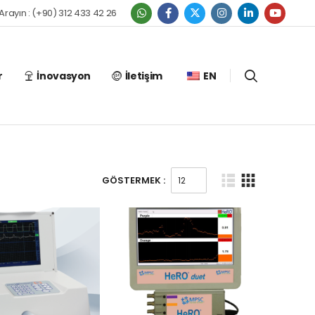
 Arayın : (+90) 312 433 42 26
r
İnovasyon
İletişim
EN
GÖSTERMEK :