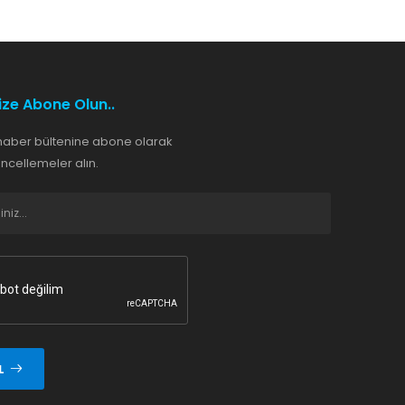
ize Abone Olun..
haber bültenine abone olarak
cellemeler alın.
L