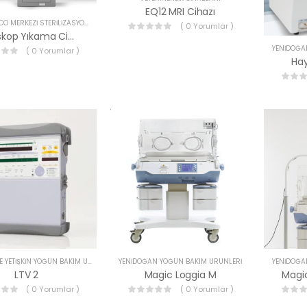
EQ12 MRI Cihazı
MIELE STEELCO MERKEZI STERILIZASYON CIHAZLARI
( 0 Yorumlar )
Endoskop Yıkama Cihazları
YENIDOĞA
( 0 Yorumlar )
Hay
PEDIATRIK VE YETIŞKIN YOĞUN BAKIM ÜRÜNLERI
YENIDOĞAN YOĞUN BAKIM ÜRÜNLERI
YENIDOĞA
LTV 2
Magic Loggia M
Magic
( 0 Yorumlar )
( 0 Yorumlar )