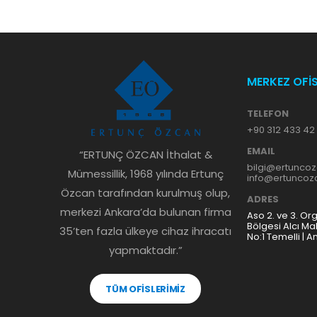
MERKEZ OFİ
TELEFON
+90 312 433 42
EMAIL
“ERTUNÇ ÖZCAN İthalat &
bilgi@ertunco
Mümessillik, 1968 yılında Ertunç
info@ertunco
Özcan tarafından kurulmuş olup,
ADRES
merkezi Ankara’da bulunan firma
Aso 2. ve 3. Or
Bölgesi Alcı Ma
35’ten fazla ülkeye cihaz ihracatı
No:1 Temelli | A
yapmaktadır.”
TÜM OFİSLERİMİZ