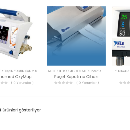
PEDIATRIK VE YETIŞKIN YOĞUN BAKIM ÜRÜNLERI
MIELE STEELCO MERKEZI STERILIZASYON CIHAZLARI
YENIDOĞA
named OxyMag
Poşet Kapatma Cihazı
( 0 Yorumlar )
( 0 Yorumlar )
ürünleri gösteriliyor