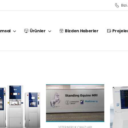
Bizi
umsal
Ürünler
Bizden Haberler
Projele
VETERINERLIK CIHAZLARI