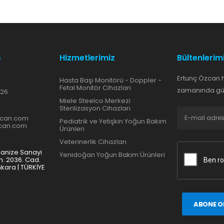
S
Hizmetlerimiz
Bültenlerim
Ertunç Özcan 
Hasta Başı Monitörü - Doppler -
Fetal Monitör Cihazları
zamanında gün
 26
Miele Steelco Merkezi
Sterilizasyon Cihazları
zcan.com
Pediatrik ve Yetişkin Yoğun Bakım
zcan.com
Ürünleri
Veterinerlik Cihazları
ganize Sanayi
Yenidoğan Yoğun Bakım Ürünleri
h. 2036. Cad.
nkara | TÜRKİYE
ABONE O