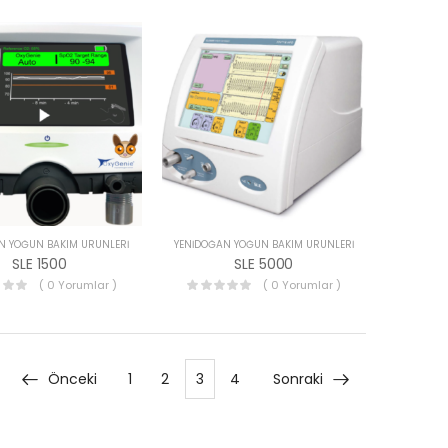
N YOĞUN BAKIM ÜRÜNLERI
YENIDOĞAN YOĞUN BAKIM ÜRÜNLERI
SLE 1500
SLE 5000
( 0 Yorumlar )
( 0 Yorumlar )
Önceki
1
2
3
4
Sonraki