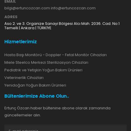
EMAIL
bilgi@ertuncozcan.com info@ertuncozcan.com
ADRES
Aso 2. ve 3. Organize Sanayi Bölgesi Alcı Mah. 2036. Cad. No:1
Temelli | Ankara | TÜRKİYE
Hizmetlerimiz
Hasta Başı Monitörü - Doppler - Fetal Monitör Cihazları
Miele Steelco Merkezi Sterilizasyon Cihazları
Pediatrik ve Yetişkin Yoğun Bakım Ürünleri
Veterinerlik Cihazları
Yenidoğan Yoğun Bakım Ürünleri
Bültenlerimize Abone Olun..
Ertunç Özcan haber bültenine abone olarak zamanında
güncellemeler alın.