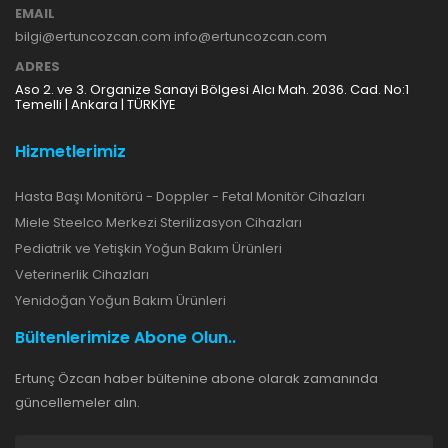
EMAIL
bilgi@ertuncozcan.com info@ertuncozcan.com
ADRES
Aso 2. ve 3. Organize Sanayi Bölgesi Alcı Mah. 2036. Cad. No:1
Temelli | Ankara | TÜRKİYE
Hizmetlerimiz
Hasta Başı Monitörü - Doppler - Fetal Monitör Cihazları
Miele Steelco Merkezi Sterilizasyon Cihazları
Pediatrik ve Yetişkin Yoğun Bakım Ürünleri
Veterinerlik Cihazları
Yenidoğan Yoğun Bakım Ürünleri
Bültenlerimize Abone Olun..
Ertunç Özcan haber bültenine abone olarak zamanında
güncellemeler alın.