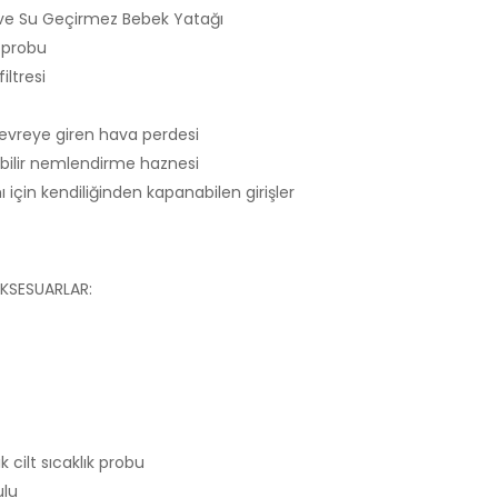
 ve Su Geçirmez Bebek Yatağı
k probu
iltresi
devreye giren hava perdesi
nabilir nemlendirme haznesi
 için kendiliğinden kapanabilen girişler
AKSESUARLAR:
 cilt sıcaklık probu
ulu