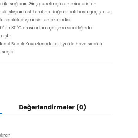
i ile sağlanır. Giriş paneli açıkken minderin ön
neli çıkışının üst tarafına doğru sıcak hava geçişi olur;
 sıcaklık düşmesini en aza indirir.
0˚ ila 30˚C arası ortam çalışma sıcaklığında
ıştır.
del Bebek Kuvözlerinde, cilt ya da hava sıcaklık
seçilir.
Değerlendirmeler (0)
ekran