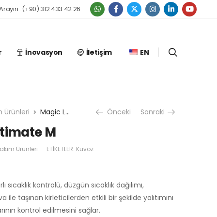
 Arayın : (+90) 312 433 42 26
r
İnovasyon
İletişim
EN
 Ürünleri
Magic Loggia Ultimate M
Önceki
Sonraki
ltimate M
kım Ürünleri
ETIKETLER:
Kuvöz
ı sıcaklık kontrolü, düzgün sıcaklık dağılımı,
e taşınan kirleticilerden etkili bir şekilde yalıtımını
ının kontrol edilmesini sağlar.