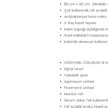
80 cm x 40 cm Silinebilir
Çok kullanımlık cilt sıcaklı
Antibakteriyel hava mikro f
X-Ray kaset tepsisi
Kabin kapağı açıldığında 
Steril edilebilir/otoklavla
Kabinde aksesuar kullanımı
OPSİYONEL ÖZELLİKLER VE 
Dijital terazi
Yükseklik ayarı
Aspirasyon ünitesi
Flowmetre ünitesi
Monitör rafı
Serum askısı Tek kullanımlık
Cilt sıcaklık probu tespit p