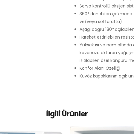
Servo kontrollü oksijen sis
360º dönebilen çekmece (
ve/veya sol tarafta)
Aşağı doğru 180º açılabile
Hareket ettirilebilen rezist
Yüksek ısı ve nem altında 
kavanoza aktaran yoğuşma 
ısıtılabilen özel kangur
Konfor Alanı Özelliği
Kuvöz kapaklarının açık un
İlgili Ürünler