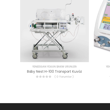
YENIDOĞAN YOĞUN BAKIM ÜRÜNLERI
YE
Baby Nest H-100 Transport Kuvöz
( 0 Yorumlar )