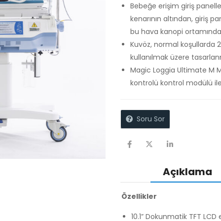
Bebeğe erişim giriş paneller
kenarının altından, giriş pa
bu hava kanopi ortamındaki
Kuvöz, normal koşullarda 2
kullanılmak üzere tasarlanm
Magic Loggia Ultimate M Mo
kontrolü kontrol modülü ile 
Soru Sor
Açıklama
Özellikler
10.1” Dokunmatik TFT LCD 