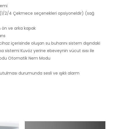
temi
1/2/4 Çekmece seçenekleri opsiyoneldir) (sağ
n ön ve arka kapak
ans
cihaz içerisinde oluşan su buharını sistem dışındaki
sistemi Kuvöz yerine ebeveynin vücut ısısı ile
u modu Otomatik Nem Modu
utulması durumunda sesli ve ışıklı alarm