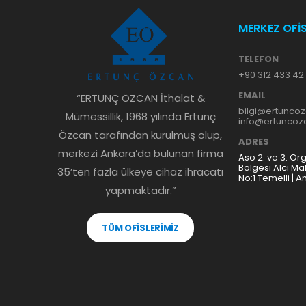
MERKEZ OFİ
TELEFON
+90 312 433 42
EMAIL
“ERTUNÇ ÖZCAN İthalat &
bilgi@ertunco
Mümessillik, 1968 yılında Ertunç
info@ertunco
Özcan tarafından kurulmuş olup,
ADRES
merkezi Ankara’da bulunan firma
Aso 2. ve 3. Or
Bölgesi Alcı Ma
35’ten fazla ülkeye cihaz ihracatı
No:1 Temelli | A
yapmaktadır.”
TÜM OFİSLERİMİZ