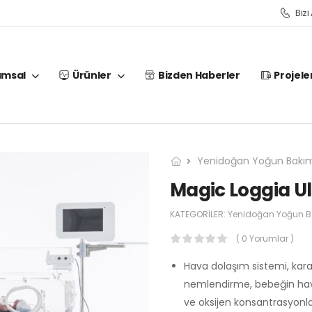
Bizi
umsal
Ürünler
Bizden Haberler
Projele
Yenidoğan Yoğun Bakım
Magic Loggia U
KATEGORILER:
Yenidoğan Yoğun Ba
( 0 Yorumlar )
Hava dolaşım sistemi, kararl
nemlendirme, bebeğin hava il
ve oksijen konsantrasyonlar