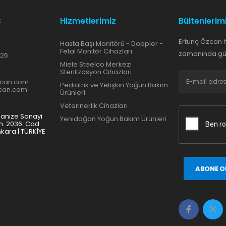
S
Hizmetlerimiz
Bültenlerim
Ertunç Özcan 
Hasta Başı Monitörü - Doppler -
Fetal Monitör Cihazları
zamanında gün
 26
Miele Steelco Merkezi
Sterilizasyon Cihazları
zcan.com
Pediatrik ve Yetişkin Yoğun Bakım
zcan.com
Ürünleri
Veterinerlik Cihazları
ganize Sanayi
Yenidoğan Yoğun Bakım Ürünleri
h. 2036. Cad.
nkara | TÜRKİYE
ABONE O