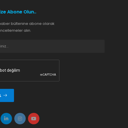
ize Abone Olun..
haber bültenine abone olarak
cellemeler alın.
L