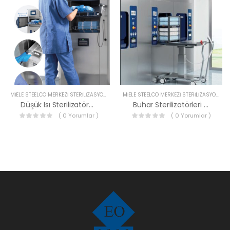
MIELE STEELCO MERKEZI STERILIZASYON CIHAZLARI
MIELE STEELCO MERKEZI STERILIZASYON CIHAZLARI
Düşük Isı Sterilizatörü (Hidrojen Peroksit Plazma Cihazı)
Buhar Sterilizatörleri (OTOKLAV)
( 0 Yorumlar )
( 0 Yorumlar )