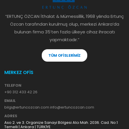
“ERTUNÇ ÖZCAN İthalat & Mümessillik, 1968 yılında Ertunç
Özcan tarafından kurulmuş olup, merkezi Ankara’da
bulunan firma 35’ten fazla ülkeye cihaz ihracatı
yapmaktadır.”
TÜM OFİSLERİMİZ
MERKEZ OFİS
TELEFON
+90 312 433 42 26
EMAIL
bilgi@ertuncozcan.com info@ertuncozcan.com
ADRES
Aso 2. ve 3. Organize Sanayi Bölgesi Alcı Mah. 2036. Cad. No:1
Temelli | Ankara | TÜRKİYE