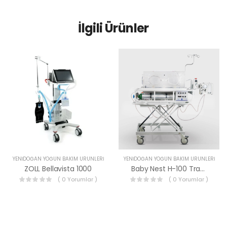
İlgili Ürünler
YENIDOĞAN YOĞUN BAKIM ÜRÜNLERI
YENIDOĞAN YOĞUN BAKIM ÜRÜNLERI
ZOLL Bellavista 1000
Baby Nest H-100 Transport Kuvöz
( 0 Yorumlar )
( 0 Yorumlar )