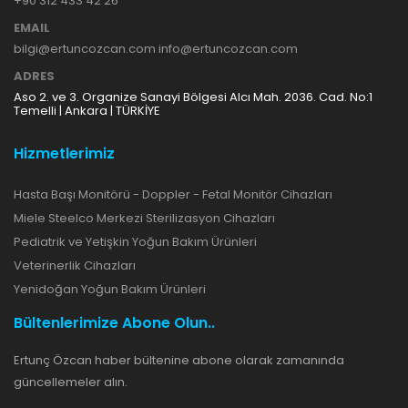
+90 312 433 42 26
EMAIL
bilgi@ertuncozcan.com info@ertuncozcan.com
ADRES
Aso 2. ve 3. Organize Sanayi Bölgesi Alcı Mah. 2036. Cad. No:1
Temelli | Ankara | TÜRKİYE
Hizmetlerimiz
Hasta Başı Monitörü - Doppler - Fetal Monitör Cihazları
Miele Steelco Merkezi Sterilizasyon Cihazları
Pediatrik ve Yetişkin Yoğun Bakım Ürünleri
Veterinerlik Cihazları
Yenidoğan Yoğun Bakım Ürünleri
Bültenlerimize Abone Olun..
Ertunç Özcan haber bültenine abone olarak zamanında
güncellemeler alın.